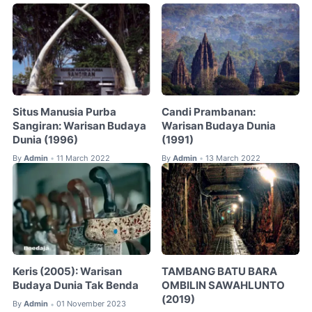
Situs Manusia Purba
Candi Prambanan:
Sangiran: Warisan Budaya
Warisan Budaya Dunia
Dunia (1996)
(1991)
By
Admin
11 March 2022
By
Admin
13 March 2022
•
•
Keris (2005): Warisan
TAMBANG BATU BARA
Budaya Dunia Tak Benda
OMBILIN SAWAHLUNTO
(2019)
By
Admin
01 November 2023
•