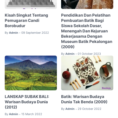
Kisah Singkat Tentang
Pendidikan Dan Pelatihan
Pemugaran Candi
Pembuatan Batik Bagi
Borobudur
Siswa Sekolah Dasar,
Menengah Dan Kejuruan
By
Admin
09 September 2022
•
Bekerjasama Dengan
Museum Batik Pekalongan
(2009)
By
Admin
01 October 2023
•
LANSKAP SUBAK BALI:
Batik: Warisan Budaya
Warisan Budaya Dunia
Dunia Tak Benda (2009)
(2012)
By
Admin
29 October 2022
•
By
Admin
15 March 2022
•